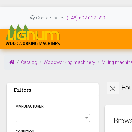
1
Contact sales
(+48) 602 622 599
Catalog
Woodworking machinery
Milling machin
Fou
Filters
MANUFACTURER
Brows
CONDITION