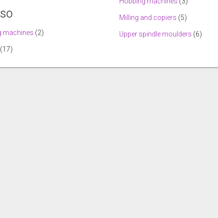
Hobbing machines
(3)
lso
Milling and copiers
(5)
ng machines
(2)
Upper spindle moulders
(6)
(17)