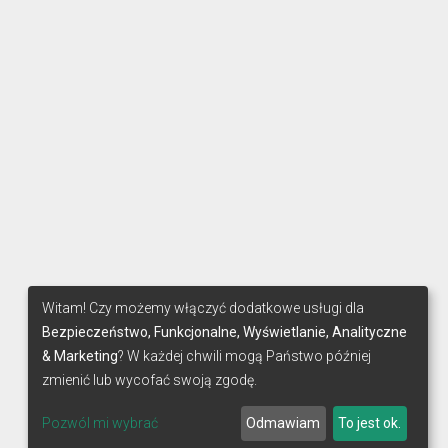
Witam! Czy możemy włączyć dodatkowe usługi dla
Bezpieczeństwo, Funkcjonalne, Wyświetlanie, Analityczne
& Marketing
? W każdej chwili mogą Państwo później
zmienić lub wycofać swoją zgodę.
Pozwól mi wybrać
Odmawiam
To jest ok.