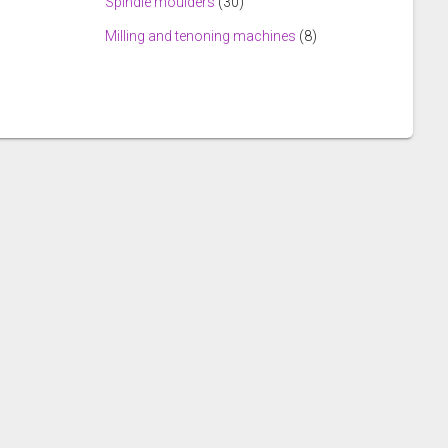
Spindle moulders
(30)
Milling and tenoning machines
(8)