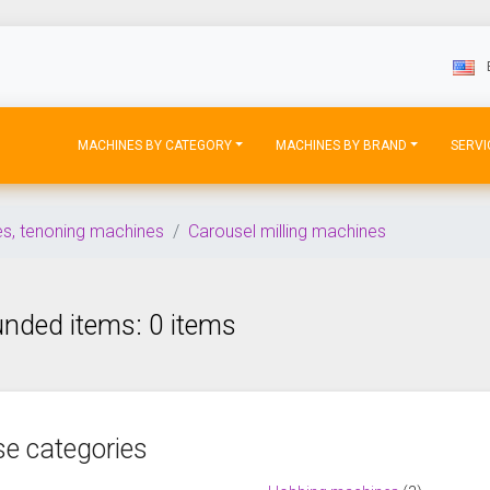
MACHINES BY CATEGORY
MACHINES BY BRAND
SERVI
es, tenoning machines
Carousel milling machines
nded items: 0 items
e categories