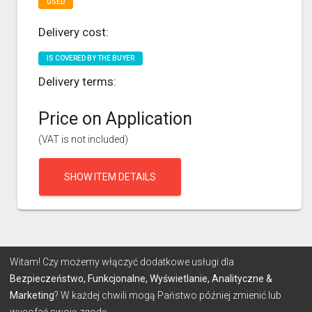
USED
Delivery cost:
IS COVERED BY THE BUYER
Delivery terms:
Price on Application
(VAT is not included)
SHOW ITEM DETAILS
Witam! Czy możemy włączyć dodatkowe usługi dla
Bezpieczeństwo, Funkcjonalne, Wyświetlanie, Analityczne &
Marketing
? W każdej chwili mogą Państwo później zmienić lub
wycofać swoją zgodę.