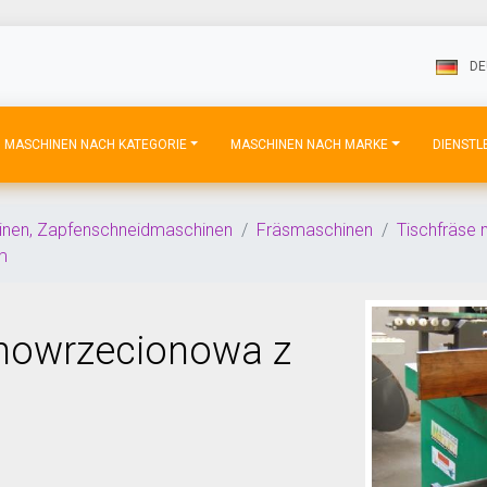
DE
MASCHINEN NACH KATEGORIE
MASCHINEN NACH MARKE
DIENSTL
nen, Zapfenschneidmaschinen
Fräsmaschinen
Tischfräse m
m
nowrzecionowa z