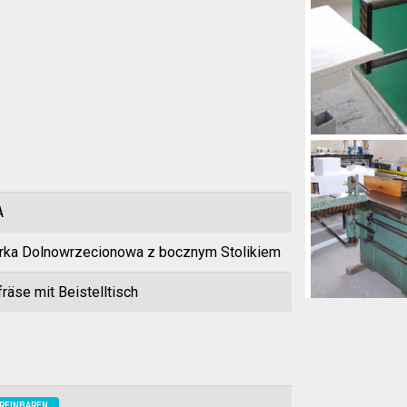
A
rka Dolnowrzecionowa z bocznym Stolikiem
räse mit Beistelltisch
REINBAREN