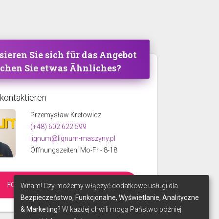
sieren Sie sich für das Angebot
uchen Sie etwas Ähnliches?
 kontaktieren
Przemysław Kretowicz
(+48) 602 622 599
lignum@lignum-maszyny.pl
Öffnungszeiten: Mo-Fr - 8-18
FORDERN SIE EIN ANGEBOT AN
Witam! Czy możemy włączyć dodatkowe usługi dla
Bezpieczeństwo, Funkcjonalne, Wyświetlanie, Analityczne
& Marketing
? W każdej chwili mogą Państwo później