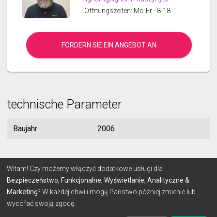
Öffnungszeiten: Mo-Fr - 8-18
FORDERN SIE EIN ANGEBOT AN
technische Parameter
Baujahr
2006
© 2026 Lignum
Witam! Czy możemy włączyć dodatkowe usługi dla
Bezpieczeństwo, Funkcjonalne, Wyświetlanie, Analityczne &
Marketing
? W każdej chwili mogą Państwo później zmienić lub
BEDINGUNGEN
DATENSCHUTZ-BESTIMMUNGEN
wycofać swoją zgodę.