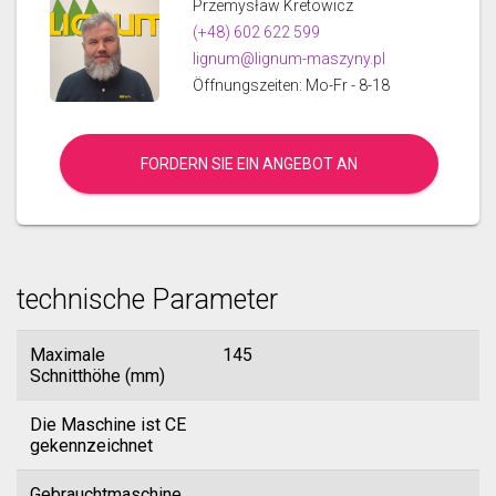
Przemysław Kretowicz
(+48) 602 622 599
lignum@lignum-maszyny.pl
Öffnungszeiten: Mo-Fr - 8-18
FORDERN SIE EIN ANGEBOT AN
technische Parameter
Maximale
145
Schnitthöhe (mm)
Die Maschine ist CE
gekennzeichnet
Gebrauchtmaschine