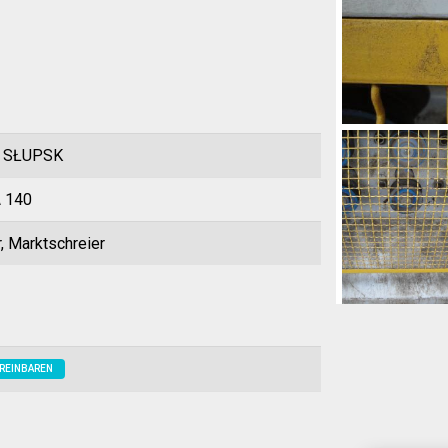
 SŁUPSK
 140
r, Marktschreier
REINBAREN