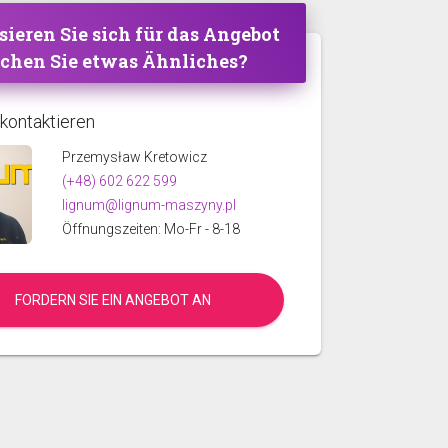
sieren Sie sich für das Angebot
uchen Sie etwas Ähnliches?
 kontaktieren
Przemysław Kretowicz
(+48) 602 622 599
lignum@lignum-maszyny.pl
Öffnungszeiten: Mo-Fr - 8-18
FORDERN SIE EIN ANGEBOT AN