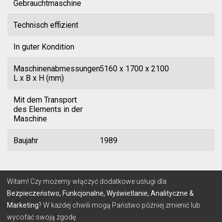
Gebrauchtmaschine
Technisch effizient
In guter Kondition
Maschinenabmessungen
5160 x 1700 x 2100
L x B x H (mm)
Mit dem Transport
des Elements in der
Maschine
Baujahr
1989
© 2026 Lignum
Witam! Czy możemy włączyć dodatkowe usługi dla
Bezpieczeństwo, Funkcjonalne, Wyświetlanie, Analityczne &
Marketing
? W każdej chwili mogą Państwo później zmienić lub
BEDINGUNGEN
DATENSCHUTZ-BESTIMMUNGEN
wycofać swoją zgodę.