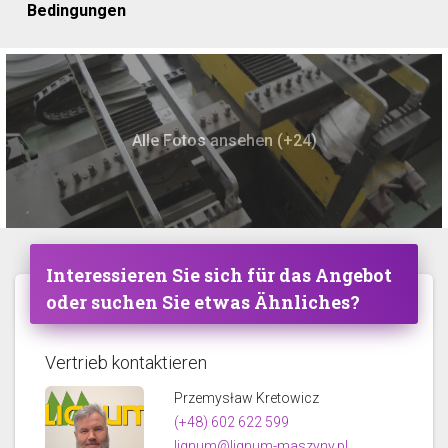
Bedingungen
Alle Fotos ansehen (+24)
Interessieren Sie sich für das Angebot
oder suchen Sie etwas Ähnliches?
Vertrieb kontaktieren
Przemysław Kretowicz
(+48) 602 622 599
lignum@lignum-maszyny.pl