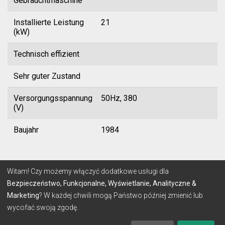
Gebrauchtmaschine
Installierte Leistung
21
(kW)
Technisch effizient
Sehr guter Zustand
Versorgungsspannung
50Hz, 380
(V)
Baujahr
1984
© 2026 Lignum
Witam! Czy możemy włączyć dodatkowe usługi dla
Bezpieczeństwo, Funkcjonalne, Wyświetlanie, Analityczne &
Marketing
? W każdej chwili mogą Państwo później zmienić lub
BEDINGUNGEN
DATENSCHUTZ-BESTIMMUNGEN
wycofać swoją zgodę.
Hergestellt mit
von
make-SOFT