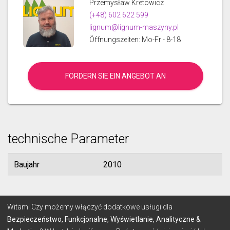
Przemysław Kretowicz
(+48) 602 622 599
lignum@lignum-maszyny.pl
Öffnungszeiten: Mo-Fr - 8-18
FORDERN SIE EIN ANGEBOT AN
technische Parameter
Baujahr
2010
© 2026 Lignum
Witam! Czy możemy włączyć dodatkowe usługi dla
Bezpieczeństwo, Funkcjonalne, Wyświetlanie, Analityczne &