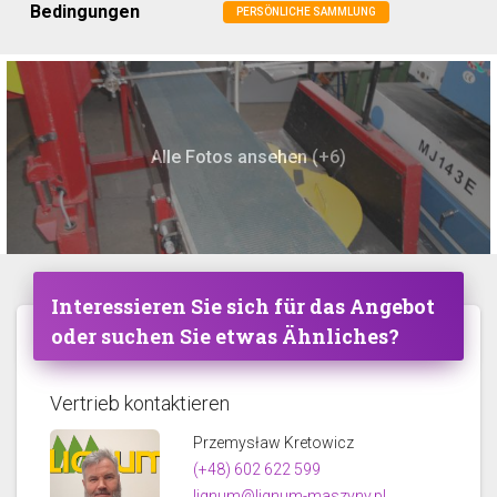
Bedingungen
PERSÖNLICHE SAMMLUNG
Alle Fotos ansehen (+6)
Interessieren Sie sich für das Angebot
oder suchen Sie etwas Ähnliches?
Vertrieb kontaktieren
Przemysław Kretowicz
(+48) 602 622 599
lignum@lignum-maszyny.pl