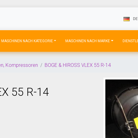
DE
MASCHINEN NACH KATEGORIE
MASCHINEN NACH MARKE
DIENSTL
n, Kompressoren
BOGE & HIROSS VLEX 55 R-14
X 55 R-14