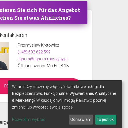
sieren Sie sich für das Angebot
uchen Sie etwas Ähnliches?
 kontaktieren
Przemysław Kretowicz
(+48) 602 622 599
lignum@lignum-maszyny.pl
Öffnungszeiten: Mo-Fr - 8-18
FORDERN SIE EIN ANGEBOT AN
Witam! Czy możemy włączyć dodatkowe usługi dla
Bezpieczeństwo, Funkcjonalne, Wyświetlanie, Analityczne
& Marketing
? W każdej chwili mogą Państwo później
zmienić lub wycofać swoją zgodę.
Pozwól mi wybrać
Odmawiam
To jest ok.
ergestellt mit
von
make-SOFT