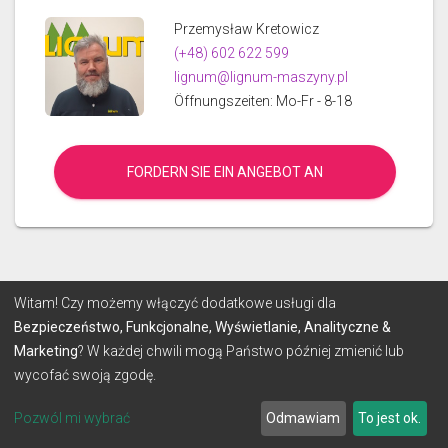
Przemysław Kretowicz
(+48) 602 622 599
lignum@lignum-maszyny.pl
Öffnungszeiten: Mo-Fr - 8-18
FORDERN SIE EIN ANGEBOT AN
© 2026 Lignum
Witam! Czy możemy włączyć dodatkowe usługi dla
Bezpieczeństwo, Funkcjonalne, Wyświetlanie, Analityczne &
Marketing
? W każdej chwili mogą Państwo później zmienić lub
BEDINGUNGEN
DATENSCHUTZ-BESTIMMUNGEN
wycofać swoją zgodę.
Hergestellt mit
von
make-SOFT
Pozwól mi wybrać
Odmawiam
To jest ok.