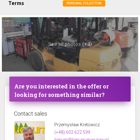
Terms
PERSONAL COLLECTION
See all photos (+4)
Are you interested in the offer or
looking for something similar?
Contact sales
Przemysław Kretowicz
(+48) 602 622 599
lignum@lignum-maszyny.pl