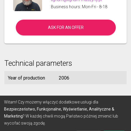
Business hours: Mon-Fri - 8-18
ASK FOR AN OFFER
Technical parameters
Year of production
2006
© 2026 Lignum
Witam! Czy możemy włączyć dodatkowe usługi dla
Bezpieczeństwo, Funkcjonalne, Wyświetlanie, Analityczne &
Marketing
? W każdej chwili mogą Państwo później zmienić lub
TERMS
PRIVACY POLICY
wycofać swoją zgodę.