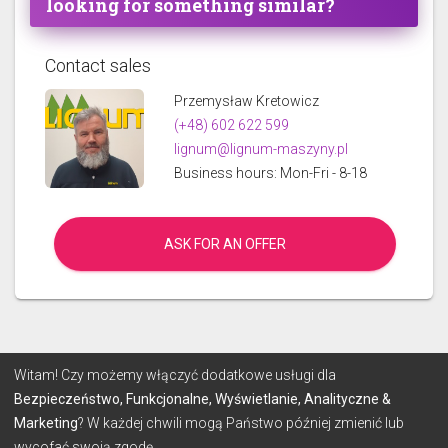
looking for something similar?
Contact sales
Przemysław Kretowicz
(+48) 602 622 599
lignum@lignum-maszyny.pl
Business hours: Mon-Fri - 8-18
ASK FOR AN OFFER
© 2026 Lignum
Witam! Czy możemy włączyć dodatkowe usługi dla
Bezpieczeństwo, Funkcjonalne, Wyświetlanie, Analityczne &
Marketing
? W każdej chwili mogą Państwo później zmienić lub
TERMS
PRIVACY POLICY
wycofać swoją zgodę.