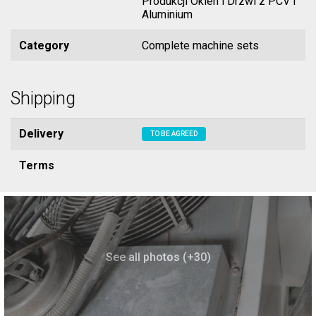
Produkcji Okien i Drzwi z PCV i
Aluminium
Category
Complete machine sets
Shipping
Delivery
TO BE AGREED
Terms
See all photos (+30)