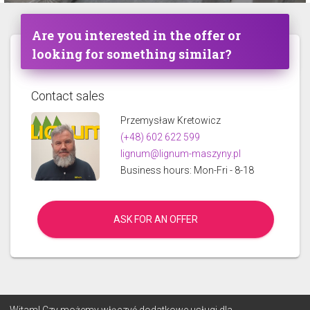
Are you interested in the offer or
looking for something similar?
Contact sales
Przemysław Kretowicz
(+48) 602 622 599
lignum@lignum-maszyny.pl
Business hours: Mon-Fri - 8-18
ASK FOR AN OFFER
© 2026 Lignum
Witam! Czy możemy włączyć dodatkowe usługi dla