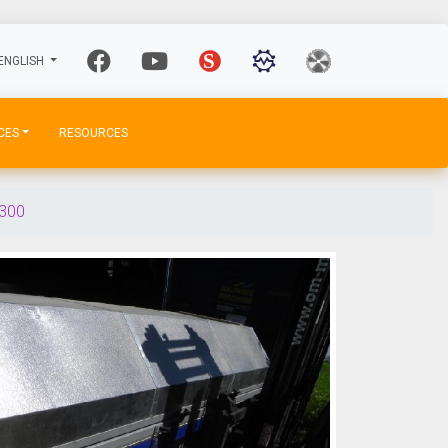
ENGLISH
CES
RESOURCES
300