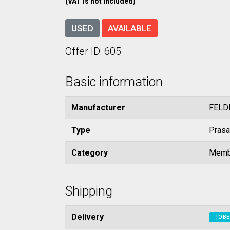
(VAT is not included)
USED
AVAILABLE
Offer ID: 605
Basic information
Manufacturer
FELD
Type
Pras
Category
Memb
Shipping
Delivery
TO BE