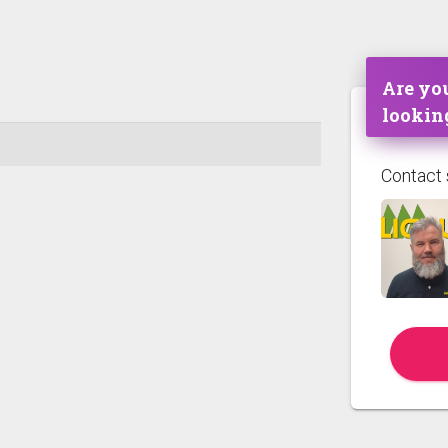
Are you
lookin
Contact 