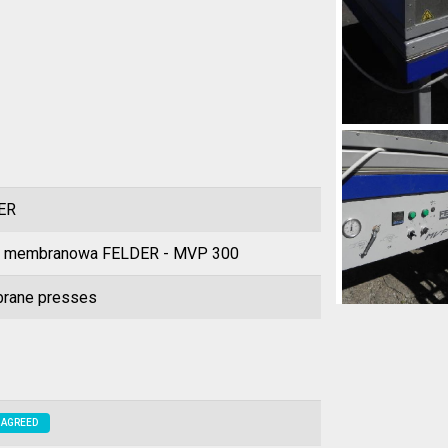
ER
a membranowa FELDER - MVP 300
rane presses
 AGREED