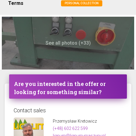
Terms
PERSONAL COLLECTION
See all photos (+33)
Are you interested in the offer or
looking for something similar?
Contact sales
Przemysław Kretowicz
(+48) 602 622 599
lignum@lignum-maszyny.pl