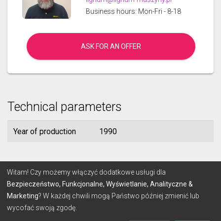
Business hours: Mon-Fri - 8-18
ASK FOR AN OFFER
Technical parameters
Year of production
1990
© 2026 Lignum
Witam! Czy możemy włączyć dodatkowe usługi dla
Bezpieczeństwo, Funkcjonalne, Wyświetlanie, Analityczne &
Marketing
? W każdej chwili mogą Państwo później zmienić lub
TERMS
PRIVACY POLICY
wycofać swoją zgodę.