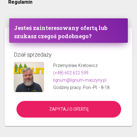
Regulamin
Jesteś zainteresowany ofertą lub
szukasz czegoś podobnego?
Dział sprzedaży
Przemysław Kretowicz
(+48) 602 622 599
lignum@lignum-maszyny.pl
Godziny pracy: Pon.-Pt. - 8-18
ZAPYTAJ O OFERTĘ