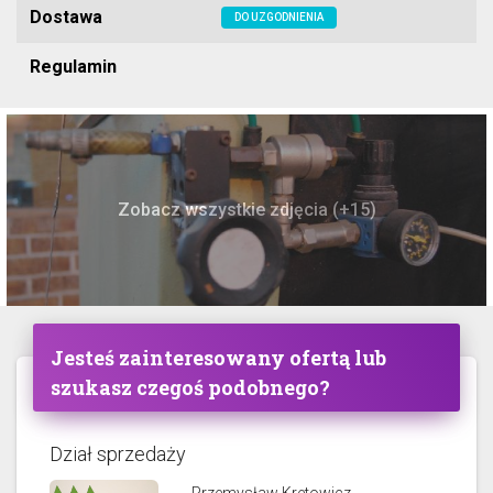
Dostawa
DO UZGODNIENIA
Regulamin
Zobacz wszystkie zdjęcia (+15)
Jesteś zainteresowany ofertą lub
szukasz czegoś podobnego?
Dział sprzedaży
Przemysław Kretowicz