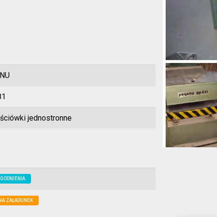
NU
81
ściówki jednostronne
GODNIENIA
NA ZAŁADUNEK