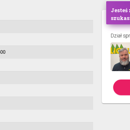
Jesteś
szukas
Dział sp
400