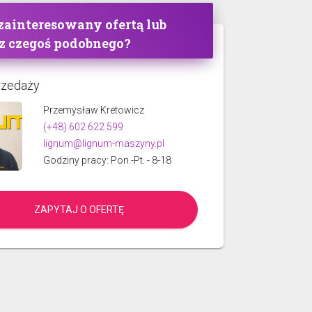
 zainteresowany ofertą lub
z czegoś podobnego?
rzedaży
Przemysław Kretowicz
(+48) 602 622 599
lignum@lignum-maszyny.pl
Godziny pracy: Pon.-Pt. - 8-18
ZAPYTAJ O OFERTĘ