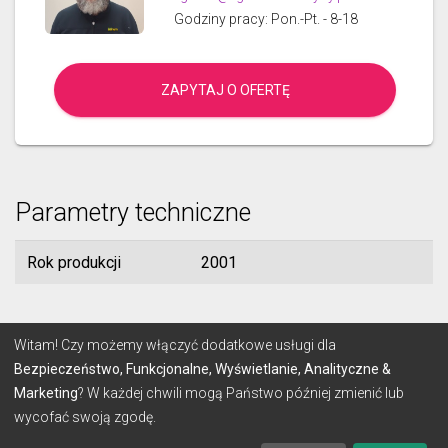
Godziny pracy: Pon.-Pt. - 8-18
ZAPYTAJ O OFERTĘ
Parametry techniczne
Rok produkcji
2001
© 2026 Lignum
Witam! Czy możemy włączyć dodatkowe usługi dla
Bezpieczeństwo, Funkcjonalne, Wyświetlanie, Analityczne &
Marketing
? W każdej chwili mogą Państwo później zmienić lub
REGULAMIN
POLITYKA PRYWATNOŚCI
wycofać swoją zgodę.