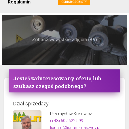
Regulamin
ODBIÓR OSOBISTY
Zobacz wszystkie zdjęcia (+9)
Jesteś zainteresowany ofertą lub
szukasz czegoś podobnego?
Dział sprzedaży
Przemysław Kretowicz
(+48) 602 622 599
lignum@lignum-maszyny.pl