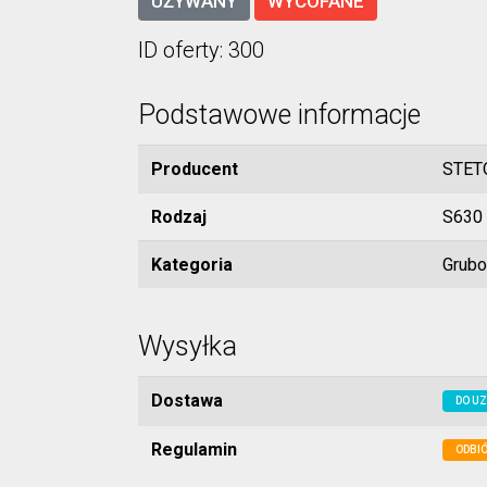
UŻYWANY
WYCOFANE
ID oferty: 300
Podstawowe informacje
Producent
STET
Rodzaj
S630
Kategoria
Grubo
Wysyłka
Dostawa
DO UZ
Regulamin
ODBIÓ