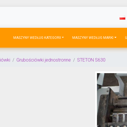
MASZYNY WEDŁUG KATEGORII
MASZYNY WEDŁUG MARKI
U
iówki
Grubościówki jednostronne
STETON S630