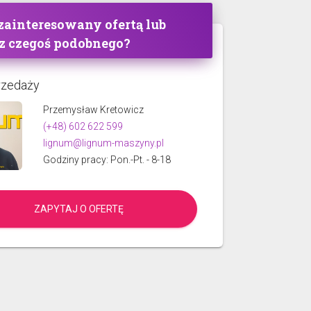
 zainteresowany ofertą lub
z czegoś podobnego?
rzedaży
Przemysław Kretowicz
(+48) 602 622 599
lignum@lignum-maszyny.pl
Godziny pracy: Pon.-Pt. - 8-18
ZAPYTAJ O OFERTĘ