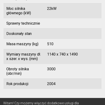
Moc silnika
22kW
głównego (kW)
Sprawny technicznie
Doskonały stan
Masa maszyny (kg)
510
Wymiary maszyny dł.
1140 x 740 x 1490
x szer. x wys. (mm)
Obroty silnika
3000
(obr/min)
Rok produkcji
2004
© 2026 Lignum
Witam! Czy możemy włączyć dodatkowe usługi dla