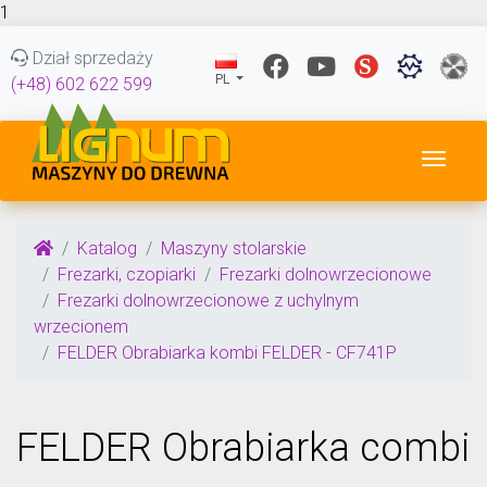
1
Dział sprzedaży
PL
(+48) 602 622 599
Przeł
Katalog
Maszyny stolarskie
Frezarki, czopiarki
Frezarki dolnowrzecionowe
Frezarki dolnowrzecionowe z uchylnym
wrzecionem
FELDER Obrabiarka kombi FELDER - CF741P
FELDER Obrabiarka combi