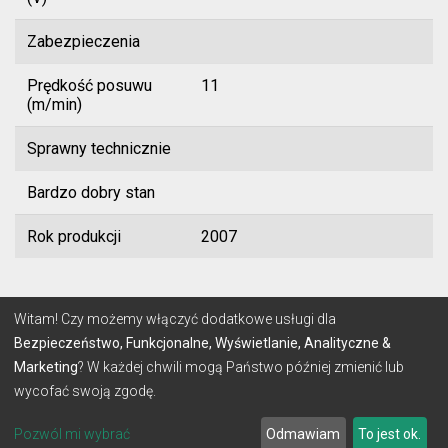
Zabezpieczenia
Prędkość posuwu
11
(m/min)
Sprawny technicznie
Bardzo dobry stan
Rok produkcji
2007
© 2026 Lignum
Witam! Czy możemy włączyć dodatkowe usługi dla
Bezpieczeństwo, Funkcjonalne, Wyświetlanie, Analityczne &
Marketing
? W każdej chwili mogą Państwo później zmienić lub
REGULAMIN
POLITYKA PRYWATNOŚCI
wycofać swoją zgodę.
Stworzone z
przez
make-SOFT
Pozwól mi wybrać
Odmawiam
To jest ok.