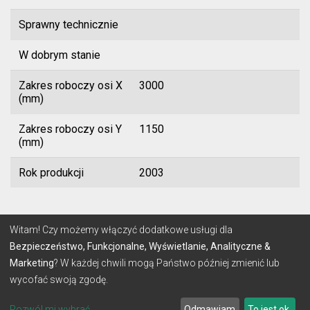
Sprawny technicznie
W dobrym stanie
Zakres roboczy osi X
3000
(mm)
Zakres roboczy osi Y
1150
(mm)
Rok produkcji
2003
© 2026 Lignum
Witam! Czy możemy włączyć dodatkowe usługi dla
Bezpieczeństwo, Funkcjonalne, Wyświetlanie, Analityczne &
Marketing
? W każdej chwili mogą Państwo później zmienić lub
REGULAMIN
POLITYKA PRYWATNOŚCI
wycofać swoją zgodę.
Stworzone z
przez
make-SOFT
Pozwól mi wybrać
Odmawiam
To jest ok.