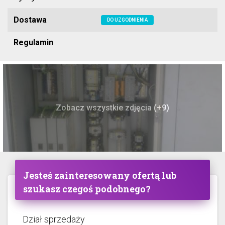
Dostawa
DO UZGODNIENIA
Regulamin
Zobacz wszystkie zdjęcia (+9)
Jesteś zainteresowany ofertą lub
szukasz czegoś podobnego?
Dział sprzedaży