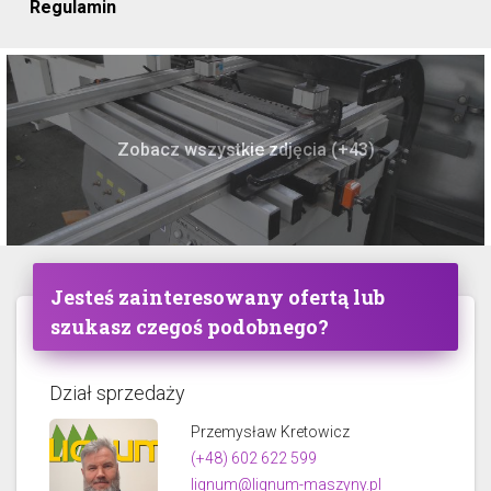
Regulamin
Zobacz wszystkie zdjęcia (+43)
Jesteś zainteresowany ofertą lub
szukasz czegoś podobnego?
Dział sprzedaży
Przemysław Kretowicz
(+48) 602 622 599
lignum@lignum-maszyny.pl