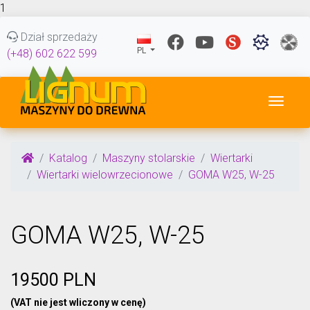
1
Dział sprzedaży
PL
(+48) 602 622 599
Przeł
Katalog
Maszyny stolarskie
Wiertarki
Wiertarki wielowrzecionowe
GOMA W25, W-25
GOMA W25, W-25
19500 PLN
(VAT nie jest wliczony w cenę)