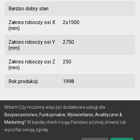
Bardzo dobry stan
Zakres roboczy osi X
2x1500
(mm)
Zakres roboczy osi Y
2750
(mm)
Zakres roboczy osi Z
250
(mm)
Rok produkcji
1998
© 2026 Lignum
Witam! Czy możemy włączyć dodatkowe usługi dla
Bezpieczeństwo, Funkcjonalne, Wyświetlanie, Analityczne &
Marketing
? W każdej chwili mogą Państwo później zmienić lub
REGULAMIN
POLITYKA PRYWATNOŚCI
wycofać swoją zgodę.
Stworzone z
przez
make-SOFT