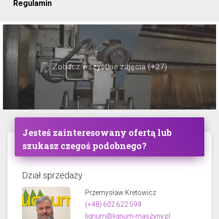
Regulamin
Zobacz wszystkie zdjęcia (+27)
Jesteś zainteresowany ofertą lub
szukasz czegoś podobnego?
Dział sprzedaży
Przemysław Kretowicz
(+48) 602 622 599
lignum@lignum-maszyny.pl