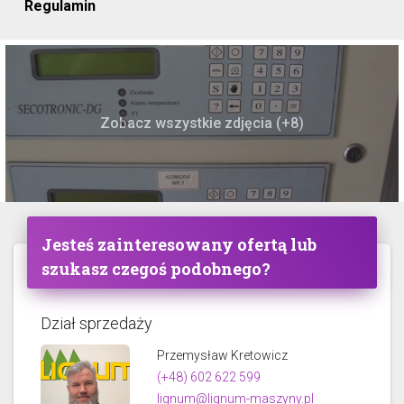
Regulamin
Zobacz wszystkie zdjęcia (+8)
Jesteś zainteresowany ofertą lub
szukasz czegoś podobnego?
Dział sprzedaży
Przemysław Kretowicz
(+48) 602 622 599
lignum@lignum-maszyny.pl