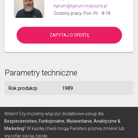
lignum@lignum-maszyny.pl
Godziny pracy: Pon.-Pt. - 8-18
ZAPYTAJ O OFERTĘ
Parametry techniczne
Rok produkcji
1989
© 2026 Lignum
Witam! Czy możemy włączyć dodatkowe usługi dla
Bezpieczeństwo, Funkcjonalne, Wyświetlanie, Analityczne &
Marketing
? W każdej chwili mogą Państwo później zmienić lub
REGULAMIN
POLITYKA PRYWATNOŚCI
wycofać swoją zgodę.