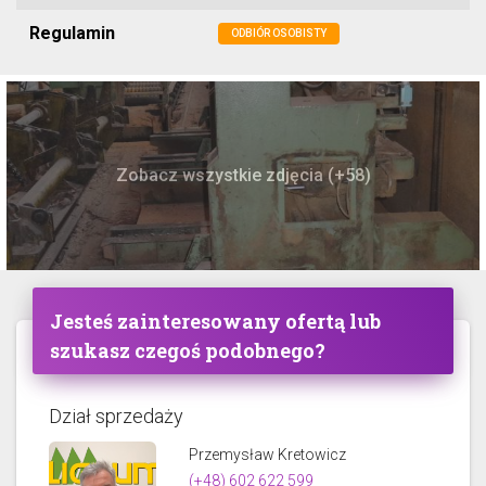
Regulamin
ODBIÓR OSOBISTY
Zobacz wszystkie zdjęcia (+58)
Jesteś zainteresowany ofertą lub
szukasz czegoś podobnego?
Dział sprzedaży
Przemysław Kretowicz
(+48) 602 622 599