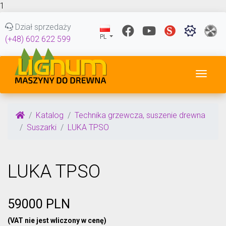
1
Dział sprzedaży
PL
(+48) 602 622 599
Przeł
Katalog
Technika grzewcza, suszenie drewna
Suszarki
LUKA TPSO
LUKA TPSO
59000 PLN
(VAT nie jest wliczony w cenę)