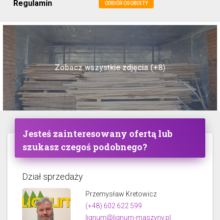
Regulamin
ODBIÓR OSOBISTY
Zobacz wszystkie zdjęcia (+8)
Jesteś zainteresowany ofertą lub
szukasz czegoś podobnego?
Dział sprzedaży
Przemysław Kretowicz
(+48) 602 622 599
lignum@lignum-maszyny.pl