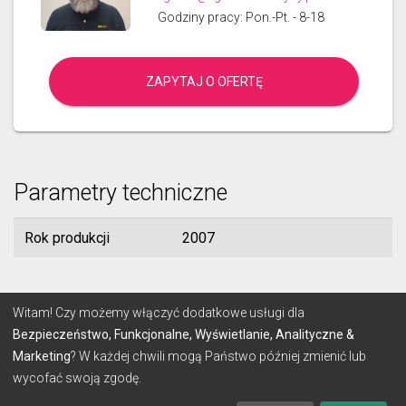
Godziny pracy: Pon.-Pt. - 8-18
ZAPYTAJ O OFERTĘ
Parametry techniczne
Rok produkcji
2007
© 2026 Lignum
Witam! Czy możemy włączyć dodatkowe usługi dla
Bezpieczeństwo, Funkcjonalne, Wyświetlanie, Analityczne &
Marketing
? W każdej chwili mogą Państwo później zmienić lub
REGULAMIN
POLITYKA PRYWATNOŚCI
wycofać swoją zgodę.