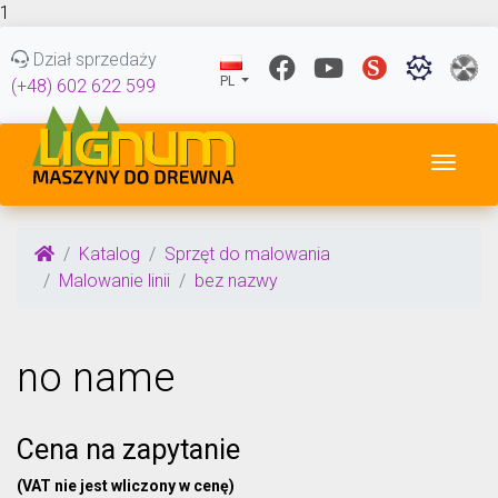
1
Dział sprzedaży
PL
(+48) 602 622 599
Przeł
Katalog
Sprzęt do malowania
Malowanie linii
bez nazwy
no name
Cena na zapytanie
(VAT nie jest wliczony w cenę)