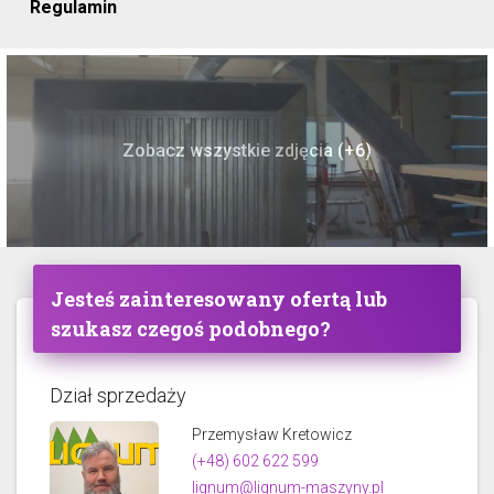
Regulamin
Zobacz wszystkie zdjęcia (+6)
Jesteś zainteresowany ofertą lub
szukasz czegoś podobnego?
Dział sprzedaży
Przemysław Kretowicz
(+48) 602 622 599
lignum@lignum-maszyny.pl