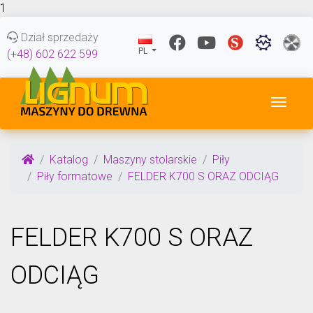
1
Dział sprzedaży
PL
(+48) 602 622 599
Przeł
Katalog
Maszyny stolarskie
Piły
Piły formatowe
FELDER K700 S ORAZ ODCIĄG
FELDER K700 S ORAZ
ODCIĄG