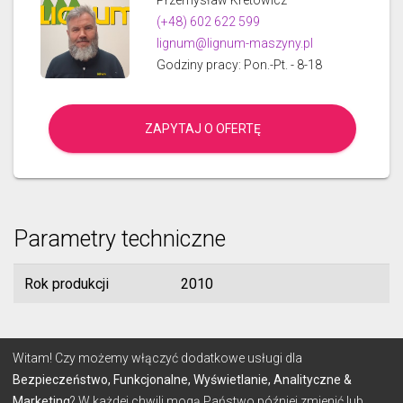
(+48) 602 622 599
lignum@lignum-maszyny.pl
Godziny pracy: Pon.-Pt. - 8-18
ZAPYTAJ O OFERTĘ
Parametry techniczne
Rok produkcji
2010
© 2026 Lignum
Witam! Czy możemy włączyć dodatkowe usługi dla
Bezpieczeństwo, Funkcjonalne, Wyświetlanie, Analityczne &
Marketing
? W każdej chwili mogą Państwo później zmienić lub