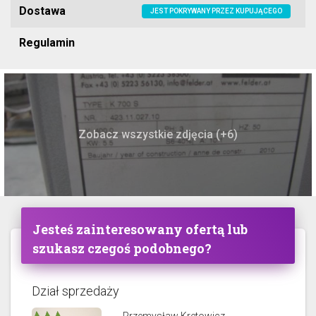
Dostawa
JEST POKRYWANY PRZEZ KUPUJĄCEGO
Regulamin
Zobacz wszystkie zdjęcia (+6)
Jesteś zainteresowany ofertą lub
szukasz czegoś podobnego?
Dział sprzedaży
Przemysław Kretowicz