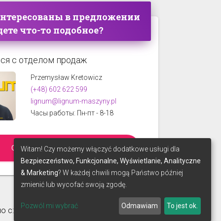
интересованы в предложении
ете что-то подобное?
ся с отделом продаж
Przemysław Kretowicz
(+48) 602 622 599
lignum@lignum-maszyny.pl
Часы работы: Пн-пт - 8-18
СПРОСИТЕ ПРЕДЛОЖЕНИЕ
Witam! Czy możemy włączyć dodatkowe usługi dla
Bezpieczeństwo, Funkcjonalne, Wyświetlanie, Analityczne
& Marketing
? W każdej chwili mogą Państwo później
zmienić lub wycofać swoją zgodę.
Pozwól mi wybrać
Odmawiam
To jest ok.
о с: icon пользователем
make-SOFT