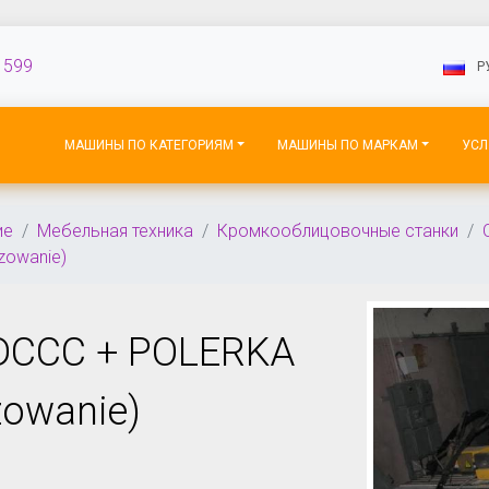
 599
P
МАШИНЫ ПО КАТЕГОРИЯМ
МАШИНЫ ПО МАРКАМ
УСЛ
ие
Мебельная техника
Кромкооблицовочные станки
zowanie)
DCCC + POLERKA
zowanie)