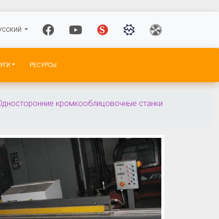
УССКИЙ
УГИ
РЕСУРСЫ
Односторонние кромкооблицовочные станки