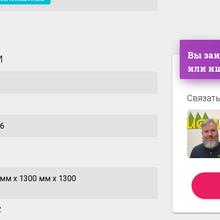
Вы за
и
или ищ
Связать
36
мм x 1300 мм x 1300
2