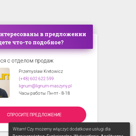
интересованы в предложении
ете что-то подобное?
ся с отделом продаж
Przemysław Kretowicz
(+48) 602 622 599
lignum@lignum-maszyny.pl
Часы работы: Пн-пт - 8-18
СПРОСИТЕ ПРЕДЛОЖЕНИЕ
Witam! Czy możemy włączyć dodatkowe usługi dla