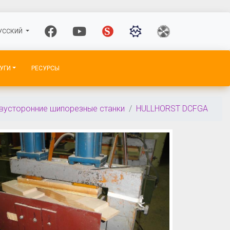
УССКИЙ
УГИ
РЕСУРСЫ
вусторонние шипорезные станки
HULLHORST DCFGA