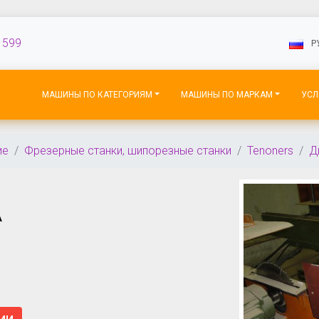
 599
P
МАШИНЫ ПО КАТЕГОРИЯМ
МАШИНЫ ПО МАРКАМ
УСЛ
ие
Фрезерные станки, шипорезные станки
Tenoners
Д
A