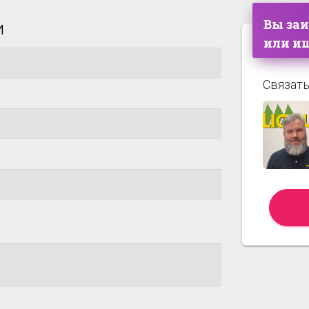
Вы за
и
или ищ
Связать