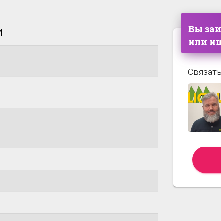
Вы за
и
или ищ
Связать