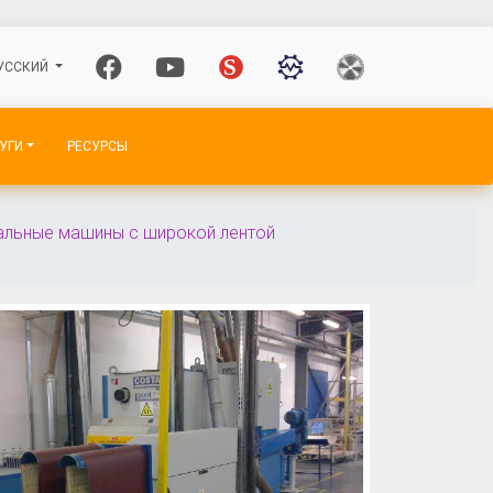
УССКИЙ
УГИ
РЕСУРСЫ
льные машины с широкой лентой