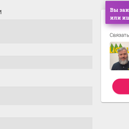
Вы за
и
или ищ
Связать