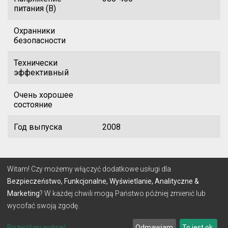
питания (В)
Охранники
безопасности
Технически
эффективный
Очень хорошее
состояние
Год выпуска
2008
© 2026 Lignum
Witam! Czy możemy włączyć dodatkowe usługi dla
Bezpieczeństwo, Funkcjonalne, Wyświetlanie, Analityczne &
Marketing
? W każdej chwili mogą Państwo później zmienić lub
УСЛОВИЯ
ПОЛИТИКА КОНФИДЕНЦИАЛЬНОСТИ
wycofać swoją zgodę.
Сделано с: icon пользователем
make-SOFT
Pozwól mi wybrać
Odmawiam
To jest ok.