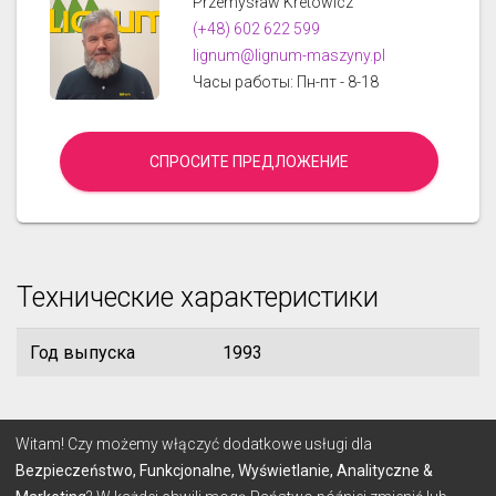
Przemysław Kretowicz
(+48) 602 622 599
lignum@lignum-maszyny.pl
Часы работы: Пн-пт - 8-18
СПРОСИТЕ ПРЕДЛОЖЕНИЕ
Технические характеристики
Год выпуска
1993
© 2026 Lignum
Witam! Czy możemy włączyć dodatkowe usługi dla
Bezpieczeństwo, Funkcjonalne, Wyświetlanie, Analityczne &